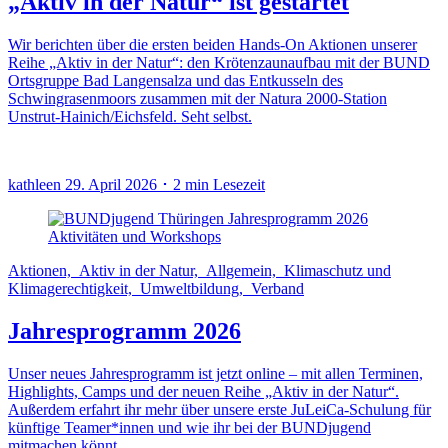
„Aktiv in der Natur“ ist gestartet
Wir berichten über die ersten beiden Hands-On Aktionen unserer
Reihe „Aktiv in der Natur“: den Krötenzaunaufbau mit der BUND
Ortsgruppe Bad Langensalza und das Entkusseln des
Schwingrasenmoors zusammen mit der Natura 2000-Station
Unstrut-Hainich/Eichsfeld. Seht selbst.
kathleen
29. April 2026 ･ 2 min Lesezeit
Aktionen, Aktiv in der Natur, Allgemein, Klimaschutz und
Klimagerechtigkeit, Umweltbildung, Verband
Jahresprogramm 2026
Unser neues Jahresprogramm ist jetzt online – mit allen Terminen,
Highlights, Camps und der neuen Reihe „Aktiv in der Natur“.
Außerdem erfahrt ihr mehr über unsere erste JuLeiCa-Schulung für
künftige Teamer*innen und wie ihr bei der BUNDjugend
mitmachen könnt.