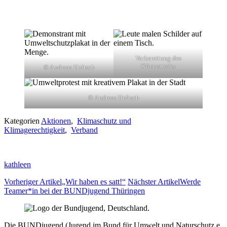
Vorbereitung des
Klimastreiks
© Andreas Hultsch
© Andreas Hultsch
Kategorien
Aktionen
,
Klimaschutz und
Klimagerechtigkeit
,
Verband
kathleen
Vorheriger Artikel
„Wir haben es satt!“
Nächster Artikel
Werde
Teamer*in bei der BUNDjugend Thüringen
Die BUNDjugend (Jugend im Bund für Umwelt und Naturschutz e.