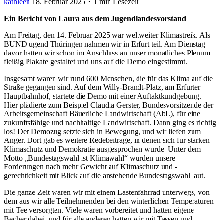
kathleen
18. Februar 2025 ･ 1 min Lesezeit
Ein Bericht von Laura aus dem Jugendlandesvorstand
Am Freitag, den 14. Februar 2025 war weltweiter Klimastreik. Als
BUNDjugend Thüringen nahmen wir in Erfurt teil. Am Dienstag
davor hatten wir schon im Anschluss an unser monatliches Plenum
fleißig Plakate gestaltet und uns auf die Demo eingestimmt.
Insgesamt waren wir rund 600 Menschen, die für das Klima auf die
Straße gegangen sind. Auf dem Willy-Brandt-Platz, am Erfurter
Hauptbahnhof, startete die Demo mit einer Auftaktkundgebung.
Hier plädierte zum Beispiel Claudia Gerster, Bundesvorsitzende der
Arbeitsgemeinschaft Bäuerliche Landwirtschaft (AbL), für eine
zukunftsfähige und nachhaltige Landwirtschaft. Dann ging es richtig
los! Der Demozug setzte sich in Bewegung, und wir liefen zum
Anger. Dort gab es weitere Redebeiträge, in denen sich für starken
Klimaschutz und Demokratie ausgesprochen wurde. Unter dem
Motto „Bundestagswahl ist Klimawahl“ wurden unsere
Forderungen nach mehr Gewicht auf Klimaschutz und -
gerechtichkeit mit Blick auf die anstehende Bundestagswahl laut.
Die ganze Zeit waren wir mit einem Lastenfahrrad unterwegs, von
dem aus wir alle Teilnehmenden bei den winterlichen Temperaturen
mit Tee versorgten. Viele waren vorbereitet und hatten eigene
Becher dabei, und für alle anderen hatten wir mit Tassen und